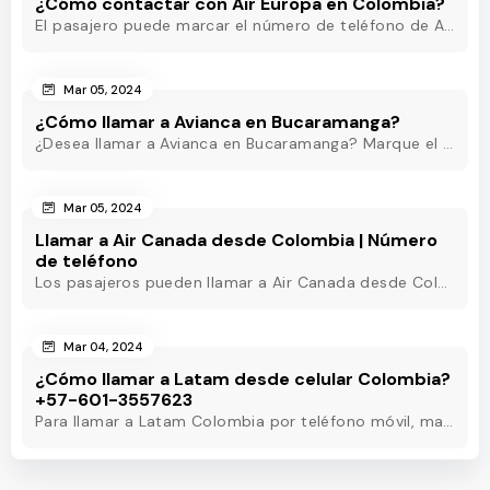
¿Cómo contactar con Air Europa en Colombia?
El pasajero puede marcar el número de teléfono de Air Europa Colombia y hablar con un agente en directo que estará disponible las 24 horas para ayudarle.
Mar 05, 2024
¿Cómo llamar a Avianca en Bucaramanga?
¿Desea llamar a Avianca en Bucaramanga? Marque el teléfono de Avianca Bucaramanga y obtenga asistencia rápida las 24 horas para eliminar sus inquietudes.
Mar 05, 2024
Llamar a Air Canada desde Colombia | Número
de teléfono
Los pasajeros pueden llamar a Air Canada desde Colombia marcando el número de teléfono de Air Canada Colombia y obtener asistencia útil en pocos minutos.
Mar 04, 2024
¿Cómo llamar a Latam desde celular Colombia?
+57-601-3557623
Para llamar a Latam Colombia por teléfono móvil, marque el número de teléfono de Latam Colombia o utilice otros métodos para obtener asistencia las 24 horas.