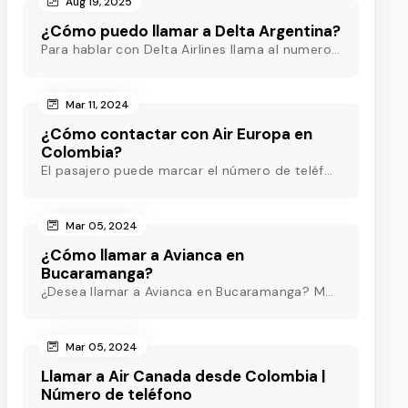
Aug 19, 2025
¿Cómo puedo llamar a Delta Argentina?
Para hablar con Delta Airlines llama al numero (ARG) o al +54-11-5218-8717(Argentina) o al +54-11-5219-3285 (ARG) o al (ARG) o al +54-11-5218-8717(Argentina)
Mar 11, 2024
¿Cómo contactar con Air Europa en
Colombia?
El pasajero puede marcar el número de teléfono de Air Europa Colombia y hablar con un agente en directo que estará disponible las 24 horas para ayudarle.
Mar 05, 2024
¿Cómo llamar a Avianca en
Bucaramanga?
¿Desea llamar a Avianca en Bucaramanga? Marque el teléfono de Avianca Bucaramanga y obtenga asistencia rápida las 24 horas para eliminar sus inquietudes.
Mar 05, 2024
Llamar a Air Canada desde Colombia |
Número de teléfono