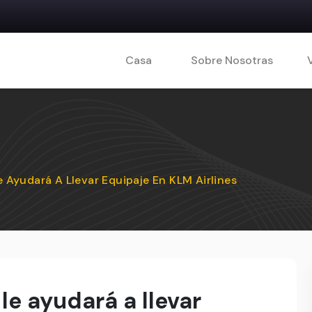
Casa
Sobre Nosotras
 Ayudará A Llevar Equipaje En KLM Airlines
le ayudará a llevar