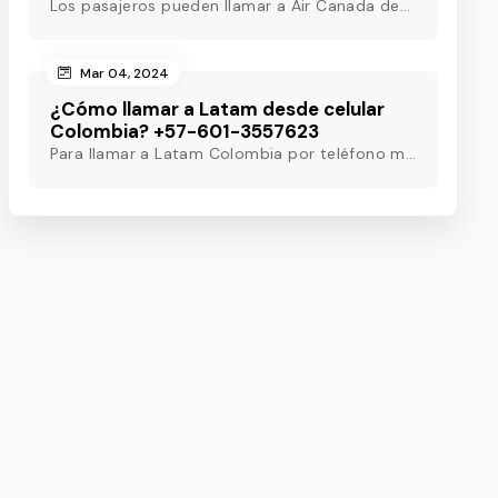
Los pasajeros pueden llamar a Air Canada desde Colombia marcando el número de teléfono de Air Canada Colombia y obtener asistencia útil en pocos minutos.
Mar 04, 2024
¿Cómo llamar a Latam desde celular
Colombia? +57-601-3557623
Para llamar a Latam Colombia por teléfono móvil, marque el número de teléfono de Latam Colombia o utilice otros métodos para obtener asistencia las 24 horas.