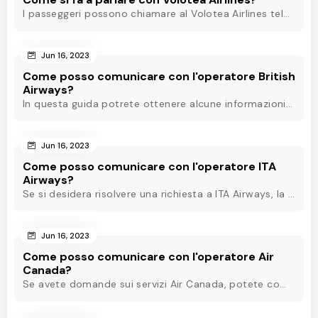
I passeggeri possono chiamare al Volotea Airlines telefono per parlare con il servizio clienti di Volotea Airlines. Per conoscere la procedura, visitateci.
Jun 16, 2023
Come posso comunicare con l'operatore British
Airways?
In questa guida potrete ottenere alcune informazioni su come comunicare con l'operatore British Airways e risolvere le vostre domande attraverso vari metodi.
Jun 16, 2023
Come posso comunicare con l'operatore ITA
Airways?
Se si desidera risolvere una richiesta a ITA Airways, la telefonata è il modo migliore per comunicare con l'operatore ITA Airways. Vediamo come chiamarli.
Jun 16, 2023
Come posso comunicare con l'operatore Air
Canada?
Se avete domande sui servizi Air Canada, potete comunicare con l'operatore Air Canada per ottenere le risposte. Entrate in questo blog per sapere come fare!