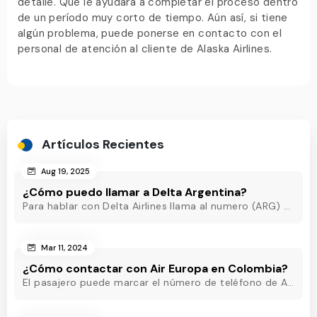
detalle. Que le ayudará a completar el proceso dentro
de un período muy corto de tiempo. Aún así, si tiene
algún problema, puede ponerse en contacto con el
personal de atención al cliente de Alaska Airlines.
Artículos Recientes
Aug 19, 2025
¿Cómo puedo llamar a Delta Argentina?
Para hablar con Delta Airlines llama al numero (ARG) o al +54-11-5218-8717(Argentina) o al +54-11-5219-3285 (ARG) o al (ARG) o al +54-11-5218-8717(Argentina)
Mar 11, 2024
¿Cómo contactar con Air Europa en Colombia?
El pasajero puede marcar el número de teléfono de Air Europa Colombia y hablar con un agente en directo que estará disponible las 24 horas para ayudarle.