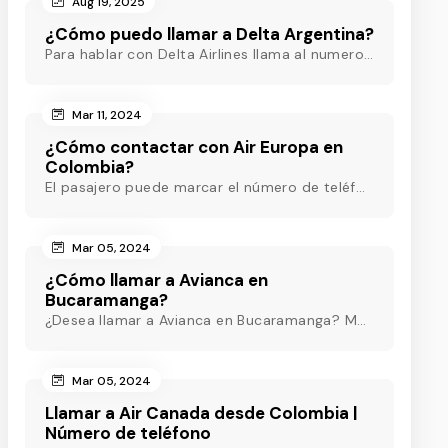
Aug 19, 2025
¿Cómo puedo llamar a Delta Argentina?
Para hablar con Delta Airlines llama al numero (ARG) o al +54-11-5218-8717(Argentina) o al +54-11-5219-3285 (ARG) o al (ARG) o al +54-11-5218-8717(Argentina)
Mar 11, 2024
¿Cómo contactar con Air Europa en
Colombia?
El pasajero puede marcar el número de teléfono de Air Europa Colombia y hablar con un agente en directo que estará disponible las 24 horas para ayudarle.
Mar 05, 2024
¿Cómo llamar a Avianca en
Bucaramanga?
¿Desea llamar a Avianca en Bucaramanga? Marque el teléfono de Avianca Bucaramanga y obtenga asistencia rápida las 24 horas para eliminar sus inquietudes.
Mar 05, 2024
Llamar a Air Canada desde Colombia |
Número de teléfono