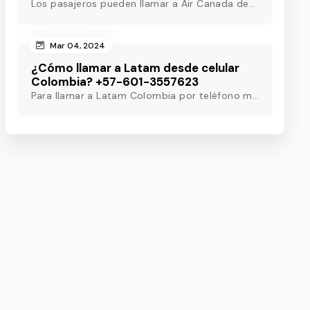
Los pasajeros pueden llamar a Air Canada desde Colombia marcando el número de teléfono de Air Canada Colombia y obtener asistencia útil en pocos minutos.
Mar 04, 2024
¿Cómo llamar a Latam desde celular
Colombia? +57-601-3557623
Para llamar a Latam Colombia por teléfono móvil, marque el número de teléfono de Latam Colombia o utilice otros métodos para obtener asistencia las 24 horas.