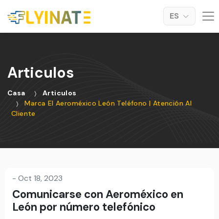
ES
Articulos
Casa
Articulos
Marca El Aeroméxico León Teléfono | Atención Al
Cliente
-
Oct 18, 2023
Comunicarse con Aeroméxico en
León por número telefónico