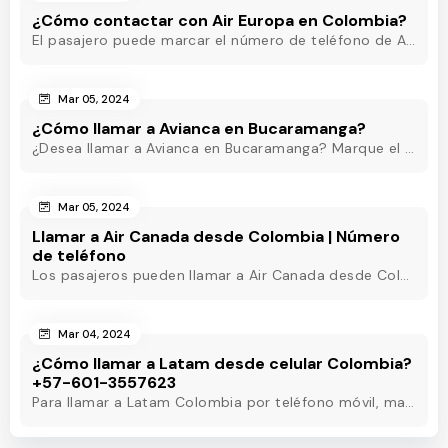
¿Cómo contactar con Air Europa en Colombia?
El pasajero puede marcar el número de teléfono de Air Europa Colombia y hablar con un agente en directo que estará disponible las 24 horas para ayudarle.
Mar 05, 2024
¿Cómo llamar a Avianca en Bucaramanga?
¿Desea llamar a Avianca en Bucaramanga? Marque el teléfono de Avianca Bucaramanga y obtenga asistencia rápida las 24 horas para eliminar sus inquietudes.
Mar 05, 2024
Llamar a Air Canada desde Colombia | Número
de teléfono
Los pasajeros pueden llamar a Air Canada desde Colombia marcando el número de teléfono de Air Canada Colombia y obtener asistencia útil en pocos minutos.
Mar 04, 2024
¿Cómo llamar a Latam desde celular Colombia?
+57-601-3557623
Para llamar a Latam Colombia por teléfono móvil, marque el número de teléfono de Latam Colombia o utilice otros métodos para obtener asistencia las 24 horas.