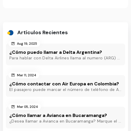
Artículos Recientes
Aug 19, 2025
¿Cómo puedo llamar a Delta Argentina?
Para hablar con Delta Airlines llama al numero (ARG) o al +54-11-5218-8717(Argentina) o al +54-11-5219-3285 (ARG) o al (ARG) o al +54-11-5218-8717(Argentina)
Mar 11, 2024
¿Cómo contactar con Air Europa en Colombia?
El pasajero puede marcar el número de teléfono de Air Europa Colombia y hablar con un agente en directo que estará disponible las 24 horas para ayudarle.
Mar 05, 2024
¿Cómo llamar a Avianca en Bucaramanga?
¿Desea llamar a Avianca en Bucaramanga? Marque el teléfono de Avianca Bucaramanga y obtenga asistencia rápida las 24 horas para eliminar sus inquietudes.