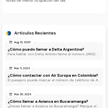
horas de menor ocupación del día.
Artículos Recientes
Aug 19, 2025
¿Cómo puedo llamar a Delta Argentina?
Para hablar con Delta Airlines llama al numero (ARG) o al +54-11-5218-8717(Argentina) o al +54-11-5219-3285 (ARG) o al (ARG) o al +54-11-5218-8717(Argentina)
Mar 11, 2024
¿Cómo contactar con Air Europa en Colombia?
El pasajero puede marcar el número de teléfono de Air Europa Colombia y hablar con un agente en directo que estará disponible las 24 horas para ayudarle.
Mar 05, 2024
¿Cómo llamar a Avianca en Bucaramanga?
¿Desea llamar a Avianca en Bucaramanga? Marque el teléfono de Avianca Bucaramanga y obtenga asistencia rápida las 24 horas para eliminar sus inquietudes.