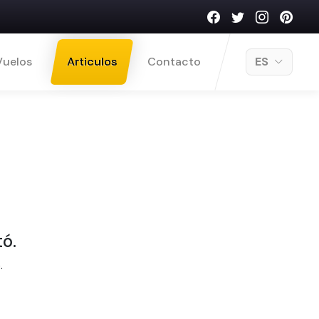
Vuelos
Articulos
Contacto
ES
tó.
.