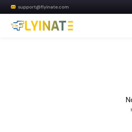
support@flyinate.com
No