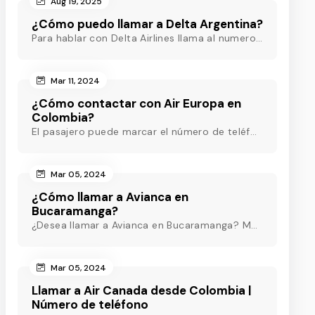
Aug 19, 2025
¿Cómo puedo llamar a Delta Argentina?
Para hablar con Delta Airlines llama al numero (ARG) o al +54-11-5218-8717(Argentina) o al +54-11-5219-3285 (ARG) o al (ARG) o al +54-11-5218-8717(Argentina)
Mar 11, 2024
¿Cómo contactar con Air Europa en
Colombia?
El pasajero puede marcar el número de teléfono de Air Europa Colombia y hablar con un agente en directo que estará disponible las 24 horas para ayudarle.
Mar 05, 2024
¿Cómo llamar a Avianca en
Bucaramanga?
¿Desea llamar a Avianca en Bucaramanga? Marque el teléfono de Avianca Bucaramanga y obtenga asistencia rápida las 24 horas para eliminar sus inquietudes.
Mar 05, 2024
Llamar a Air Canada desde Colombia |
Número de teléfono