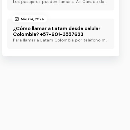
Los pasajeros pueden llamar a Air Canada desde Colombia marcando el número de teléfono de Air Canada Colombia y obtener asistencia útil en pocos minutos.
Mar 04, 2024
¿Cómo llamar a Latam desde celular
Colombia? +57-601-3557623
Para llamar a Latam Colombia por teléfono móvil, marque el número de teléfono de Latam Colombia o utilice otros métodos para obtener asistencia las 24 horas.