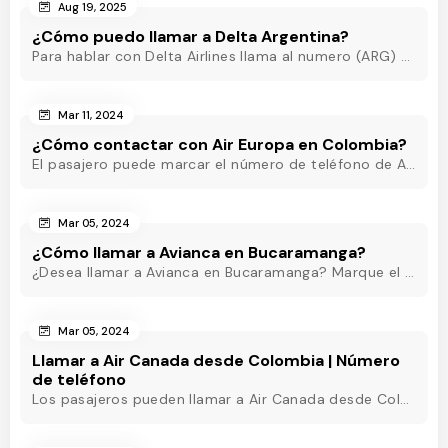
Aug 19, 2025
¿Cómo puedo llamar a Delta Argentina?
Para hablar con Delta Airlines llama al numero (ARG) o al +54-11-5218-8717(Argentina) o al +54-11-5219-3285 (ARG) o al (ARG) o al +54-11-5218-8717(Argentina)
Mar 11, 2024
¿Cómo contactar con Air Europa en Colombia?
El pasajero puede marcar el número de teléfono de Air Europa Colombia y hablar con un agente en directo que estará disponible las 24 horas para ayudarle.
Mar 05, 2024
¿Cómo llamar a Avianca en Bucaramanga?
¿Desea llamar a Avianca en Bucaramanga? Marque el teléfono de Avianca Bucaramanga y obtenga asistencia rápida las 24 horas para eliminar sus inquietudes.
Mar 05, 2024
Llamar a Air Canada desde Colombia | Número
de teléfono
Los pasajeros pueden llamar a Air Canada desde Colombia marcando el número de teléfono de Air Canada Colombia y obtener asistencia útil en pocos minutos.