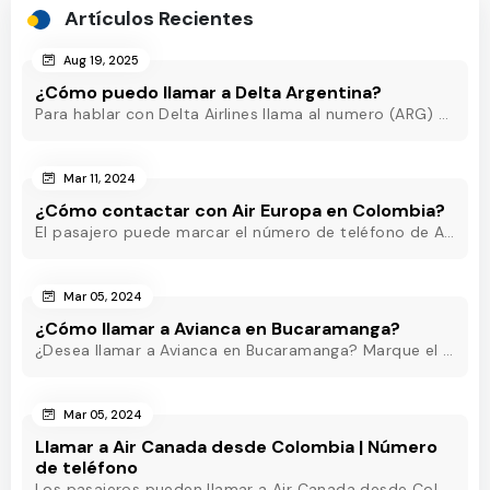
Artículos Recientes
Aug 19, 2025
¿Cómo puedo llamar a Delta Argentina?
Para hablar con Delta Airlines llama al numero (ARG) o al +54-11-5218-8717(Argentina) o al +54-11-5219-3285 (ARG) o al (ARG) o al +54-11-5218-8717(Argentina)
Mar 11, 2024
¿Cómo contactar con Air Europa en Colombia?
El pasajero puede marcar el número de teléfono de Air Europa Colombia y hablar con un agente en directo que estará disponible las 24 horas para ayudarle.
Mar 05, 2024
¿Cómo llamar a Avianca en Bucaramanga?
¿Desea llamar a Avianca en Bucaramanga? Marque el teléfono de Avianca Bucaramanga y obtenga asistencia rápida las 24 horas para eliminar sus inquietudes.
Mar 05, 2024
Llamar a Air Canada desde Colombia | Número
de teléfono
Los pasajeros pueden llamar a Air Canada desde Colombia marcando el número de teléfono de Air Canada Colombia y obtener asistencia útil en pocos minutos.